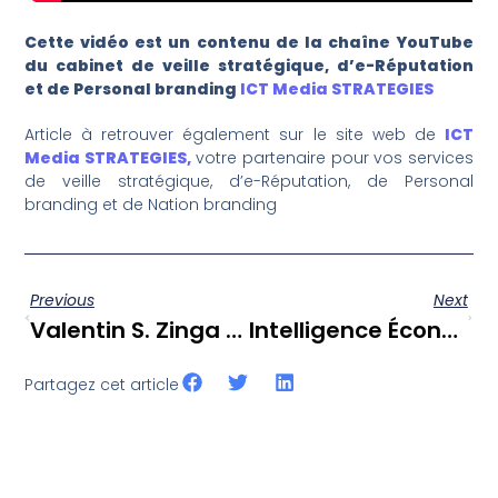
Cette vidéo est un contenu de la chaîne YouTube
du cabinet de veille stratégique, d’e-Réputation
et de Personal branding
ICT Media STRATEGIES
Article à retrouver également sur le site web de
ICT
Media STRATEGIES,
votre partenaire pour vos services
de veille stratégique, d’e-Réputation, de Personal
branding et de Nation branding
Previous
Next
Valentin S. Zinga Face À La BD Sur Paul Biya : Marquer Les Esprits Et S’imposer Dans Les Librairies [
Intelligence Économique : « Les Jolies Dames Et Les Beaux Hommes Sont Aussi Des Ressources Diplomatiques », Affirme Le Dr Owona Wolfgang Fernand Jr.
Partagez cet article